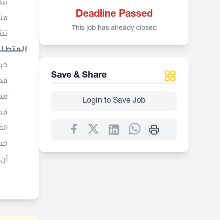
تن
Deadline Passed
متا
This job has already closed
تشج
المتطلب
خبر
Save & Share
قدر
مها
Login to Save Job
قد
الق
خب
أن 