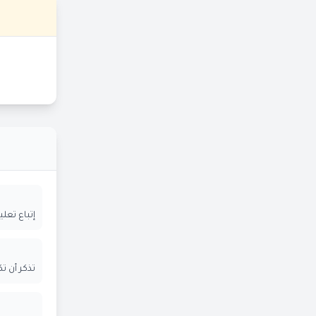
إتباع تعل
تذكر أن ت