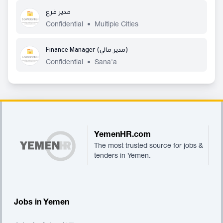
مدير فرع
Confidential
•
Multiple Cities
Finance Manager (مدير مالي)
Confidential
•
Sana'a
Footer
YemenHR.com
The most trusted source for jobs &
tenders in Yemen.
Jobs in Yemen