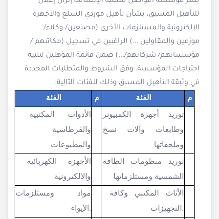
يسر مؤسسة التواصل للتنمية الإنسانية إنزال إعلان
للتأهيل المسبق، بشأن تأهيل موردي السلع والأجهزة
الإلكترونية والمستلزمات الأخرى (مصنعين/ وكلاء/
موزعين والمقاولين ...) الراغبين في تسجيل (مكاتبهم /
مؤسساتهم/ شركاتهم/...) ضمن قائمة المؤهلين لتلبية
احتياجات المؤسسة، وفق الشروط والمتطلبات المحددة
في وثيقة التأهيل المسبق وذلك للفئات التالية:
م
الفئة
م
الفئة
توريد أجهزة الكمبيوتر
الأدوات المكتبية
وطابعات وآلات نسخ
والقرطاسية
وملحقاتها
والمطبوعات
توريد منظومات الطاقة
الأجهزة الكهربائية
الشمسية ومستلزماتها
والالكترونية
الأثاث المكتبي وكافة
مواد ومستلزمات
التجهيزات.
الإيواء.