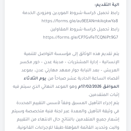
الية التقديم:
رابط تحميل كراسة شروط الموردين ومزودي الخدمة
https://forms.gle/au9EEANmkikqkwYa8
رابط تحميل كراسة شروط المقاولين
https://forms.gle/CP7GvFeTCQNiPt9G7
يتم تقديم هذه الوثائق إلى مؤسسة التواصل للتنمية
الإنسانية – إدارة المشتريات – مدينة عدن – خور مكسر
العريش – بعد النيابة جوار معهد مهارتي عدن، بموعد
أقصاه الساعة الحادية عشر صباحاً من
يوم الثلاثاء
الموافق 17/02/2026م
وهو الموعد النهائي الذي سيتم فيه
إثبات المتقدمين.
يتم إجراء التأهيل المسبق وفقاً لأسس التقييم المحددة
في وثيقة التأهيل والمعدة عبر لجنة فنية متخصصة وسيتم
إشعار جميع المتقدمين بالنتائج حال الانتهاء من التقييم
والبت وتحديد القائمة المؤهلة طبقا للإجراءات القانونية،