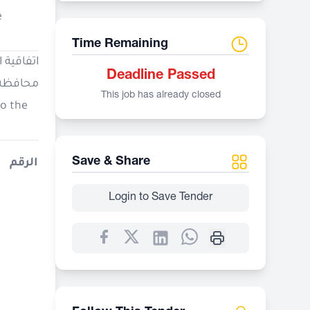
e
Time Remaining
اتفاقي -
Deadline Passed
محافظة)
This job has already closed
to the
Save & Share
الرقم
Login to Save Tender