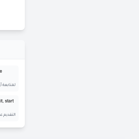
he
لمتابعة أ
t, start
التقديم ع