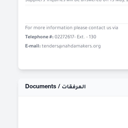
Suppliers' inquiries will be answered on 19 May,
For more information please contact us via
Telephone #:
02272617- Ext. - 130
E-mail:
tenders@nahdamakers.org
Documents /
المرفقات