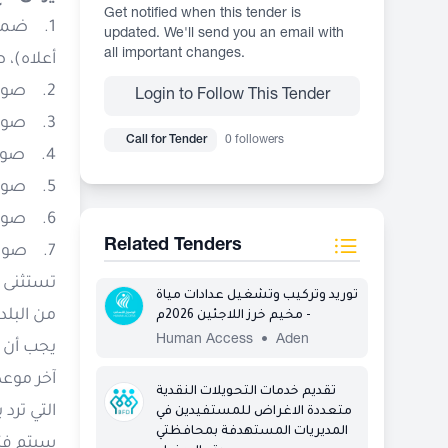
Get notified when this tender is
1. ضما
updated. We'll send you an email with
all important changes.
أعلاه)، 
2. صورة من شهادة التسجيل (السجل التجاري) سارية المفعول.
Login to Follow This Tender
3. صورة من شهادة التسجيل لأغراض الضريبة العامة على المبيعات سارية المفعول.
Call for Tender
0 followers
4. صورة من البطاقة الضريبية سارية المفعول.
5. صورة من البطاقة الزكوية سارية المفعول.
6. صورة من البطاقة التأمينية سارية المفعول.
Related Tenders
7. صورة من شهادة مزاولة المهنة سارية المفعول.
تستثنى ا
توريد وتركيب وتشغيل عدادات مياة
من البلد
- مخيم خرز اللاجئين 2026م
Human Access
•
Aden
يجب أن ل
آخر موعد
تقديم خدمات التحويلات النقدية
التي ترد
متعددة الاغراض للمستفيدين في
المديريات المستهدفة بمحافظتي
سيتم فت