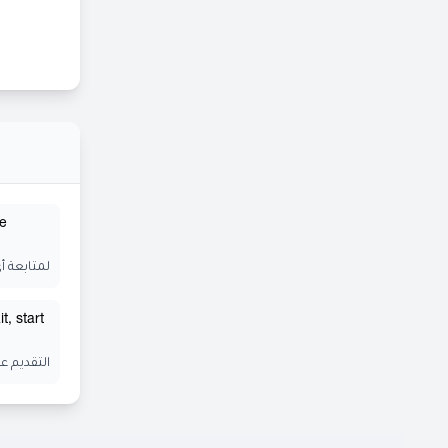
he
لمتابعة أ
t, start
التقديم ع