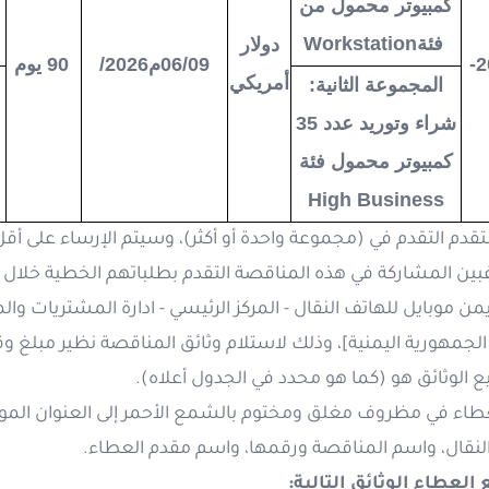
كمبيوتر محمول من
فئة
Workstation
دولار
-
09
/
06
/2026م
90
يوم
أمريكي
المجموعة الثانية:
شراء وتوريد عدد 35
كمبيوتر محمول فئة
High Business
قدم التقدم في (مجموعة واحدة أو أكثر)، وسيتم الإرساء على أقل
غبين المشاركة في هذه المناقصة التقدم بطلباتهم الخطية خلال أوق
ن موبايل للهاتف النقال - المركز الرئيسي - ادارة المشتريات و
لجمهورية اليمنية]، وذلك لاستلام وثائق المناقصة نظير مبلغ وقد
ع الوثائق هو (كما هو محدد في الجدول أعلاه).
عطاء في مظروف مغلق ومختوم بالشمع الأحمر إلى العنوان المو
لنقال، واسم المناقصة ورقمها، واسم مقدم العطاء.
العطاء الوثائق التالية: