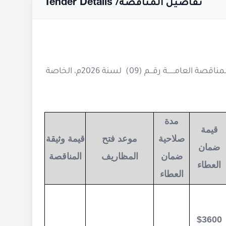
Tender Details /
تفاصيل المناقصة
تعلــن: شركة يمن موبايل للهاتف النقال )ش.م.ي) عن رغبتــها في إنــزال المناقصة العامـــــــة رقـــم (09) لسنة 2026م، الخاصة
مدة
قيمة
صلاحية
موعد فتح
قيمة وثيقة
ضمان
ضمان
المظاريف
المناقصة
العطاء
العطاء
$
3600