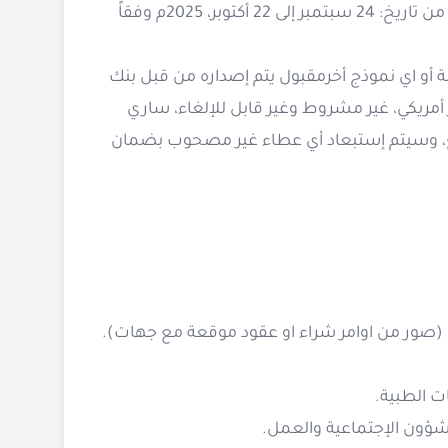
المرحلة الأولى، والممول من قبل بنك التنمية الألماني (KfW)، خلال الفترة من تاريخ: 24 سبتمبر إلى 22 أكتوبر، 2025م وفقاً
 أو اي نموذج أخرمقبول يتم إصداره من قبل بنك
تاره مقدم العطاء، بمبلغ مقطوع قدره (12,000) دولار أمريكي، غير مشروط وغير قابل للإلغاء، ساري
قبول الدفع، وسيتم إستبعاد أي عطاء غير مصحوب بضمان
رة (صور من اوامر شراء او عقود موقعة مع جهات).
ت الطبية.
لشؤون الإجتماعية والعمل.