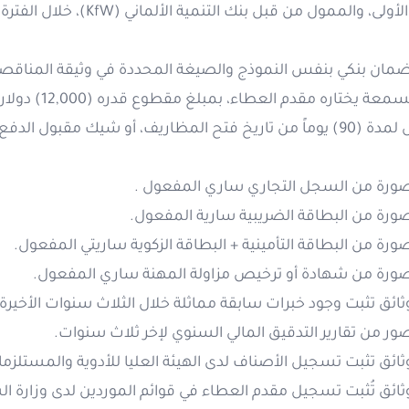
ضمان بنكي بنفس النموذج والصيغة المحددة في وثيقة المناقصة
حسن السمعة يخ
المفعول لمدة (90) يوماً من تاريخ فتح المظاريف، أو شيك م
 صورة من السجل التجاري ساري المفعول .
صورة من البطاقة الضريبية سارية المفعول.
صورة من البطاقة التأمينية + البطاقة الزكوية ساريتي المفعول.
 صورة من شهادة أو ترخيص مزاولة المهنة ساري المفعول.
وثائق تثبت وجود خبرات سابقة مماثلة خلال الثلاث سنوات الأخي
صور من تقارير التدقيق المالي السنوي لإخر ثلاث سنوات.
وثائق تثبت تسجيل الأصناف لدى الهيئة العليا للأدوية والمستلزما
وثائق تُثبت تسجيل مقدم العطاء في قوائم الموردين لدى وزارة ا