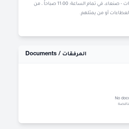
الكائن في حدة المدينة – شارع جوهر – جوار قاعة السرايا للأفراح والمناسبات - صنعاء، في تمام الساعة: 11:00 صباحاً ، من
عطاءات أو من يمثلهم.
Documents /
المرفقات
No docu
مناقصة