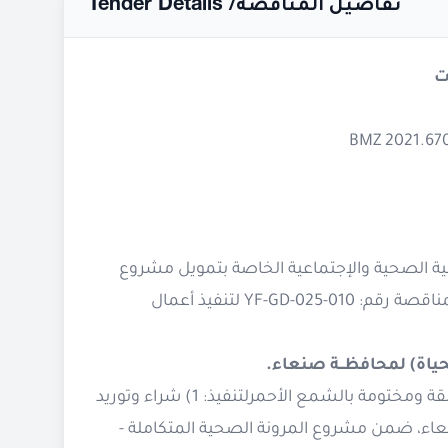
Tender Details /
تفاصيل المناقصة
ت
نمية الصحية والإجتماعية الخاصة بتمويل مشروع
المرونة الصحية المتكاملة – المرحلة الأولى، ترغب مؤسسة يمان بإنزال المناقصة رقم: YF-GD-025-010 لتنفيذ أعمال
ياة) لمحافظــة صنعاء.
لذا تدعو مؤسسة يمان مقدمي العطاءات المؤهلين لتقديم عطاءات مغلقة ومختومة بالشمع الأحمرلتنفيذ: 1) شراء وتوريد
عاء، ضمن مشروع المرونة الصحية المتكاملة -