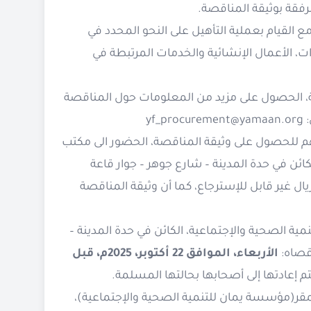
رفقة بوثيقة المناقصة.
 القيام بعملية التأهيل على النحو المحدد في
دات، الأعمال الإنشائية والخدمات المرتبطة في
ة، الحصول على مزيد من المعلومات حول المناقصة
:
yf_procurement@yamaan.org
هم للحصول على وثيقة المناقصة، الحضور الى مكتب
ائن في حدة المدينة – شارع جوهر – جوار قاعة
يا للأفراح والمناسبات - صنعاء ، وذلك نظير مبلغ وقدره (30,000) ريال غير قابل للإسترجاع، كما أن وثيقة المناقصة
ية الصحية والإجتماعية، الكائن في حدة المدينة –
أقصاه:
الأربعاء، الموافق 22 أكتوبر، 2025م، قبل
م إعادتها إلى أصحابها بحالتها المسلمة.
قر(مؤسسة يمان للتنمية الصحية والإجتماعية)،