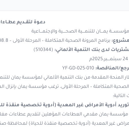
دعـوة لتقــديم عطــاءا
مؤسســـة يمــــان للتنمــــية الصحـــــية والإجتمــــاعية
مشروع:
برنامج المرونة الصحية المتكاملة – المرحلة الأولى – BMZ 2021.6708.8
شتريات لدى بنك التنمية الألماني:
(510344)
ر،2025م
رجع/المناقصة:
YF-GD-025-010
طار المنحة المقدمة من بنك التنمية الألماني لمؤسسة يمان للت
 التالية:
وريد أدوية الأمراض غير المعدية (أدوية تخصصية منقذة للح
أمراض غير المعدية (أدوية تخصصية منقذة للحياة) لمحافظة صن