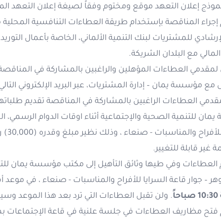
نموذج إعلان التعهد موقع ومختوم وفقاً لصيغة إعلان التعهد الم
 إجراء المناقصة بإستخدام طريقة العطاءات التنافسية المحلية مع
لإرشادي للمشتريات لبنك التنمية الألماني، الخاصة بأعمال التوري
المالي مع البلدان الشريكة.
ن لمقدمي العطاءات المؤهلين والراغبين بالمشاركة في المناقص
 مع مؤسسة يمان – إدارة المشتريات، عبر البريد الإلكتروني التالي
 مقدمي العطاءات الراغبين بالمشاركة في المناقصة تقديم طلبات
ان للتنمية الصحية والإجتماعية أثناء اوقات الدوام الرسمي، الك
السرا
 غير قابلة للتغيير.
م العطاءات وفي طيها وثائق التأهيل إلى مكتب مؤسسة يمان للتنم
ر – جوار قاعة السرايا للأفراح والمناسبات - صنعاء ، في موعد 
ً
. ولن تقبل العطاءات التي ترد بعد هذا الموعد وسيت
م فتح مظاريف العطاءات في جلسة علنية في قاعة الإجتماعات بم