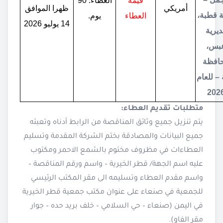
قيمة
العطاء: 90
أمريكي
ظهرا الموافق
 قطبة،
العطاء
يوم.
14 يوليو 2026
يرية
بس،
افظة
– للعام
202
متطلبات تقديم العطاء:
يتم تنزيل جميع وثائق المناقصة من الرابط أدناه وتعبئه
جميع البيانات والمصادقة بختم الشركة المقدمة وتسليم
العطاءات في مظروف مختوم بالشمع الاحمر ومكتوب
عليه اسم الجهة/ قطر الخيرية – واسم ورقم المناقصة –
واسم مقدم العطاء وتسليمه الى مقر المكتب الرئيسي
للجمعية في صنعاء على عنوان مكتب جمعية قطر الخيرية
في اليمن (صنعاء – حي السلامي – خلف بريد حده – جوار
مقر الفاو).