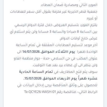
المورد التالي ومصادرة ضمان العطاء.
جمعية قطر الخيرية غير ملزمة بقبول أقل سعر للعطاءات
أو غيره.
يلتزم المورد بتسليم العروض خلال فترة الدوام الرسمي
بين الساعة 8 صباحا والساعة 3 مساءا ولن يتم استلام أي
عرض خارج أوقات الدوام.
أخر موعد لتسليم العطاءات المغلقة في تمام الساعة
الواحدة ظهرا
يوم االثلاثاء الموافق.14/07/2026
الى
عنوان المكتب في حي السلامي -حدة - جوار منظمة الفاو
ولن ينظر الى أي عطاء يرد بعد هذا التوقيت.
سوف يتم فتح المظاريف في
تمام الساعة الحادية
عشره ظهراً يوم الأربعاء الموافق 15/07/2026.
للحصول على وثائق المناقصة يرجى إدخال البيانات في
الرابط التالي:-
مناقصة رقم Te-QCYE26-WASH-01