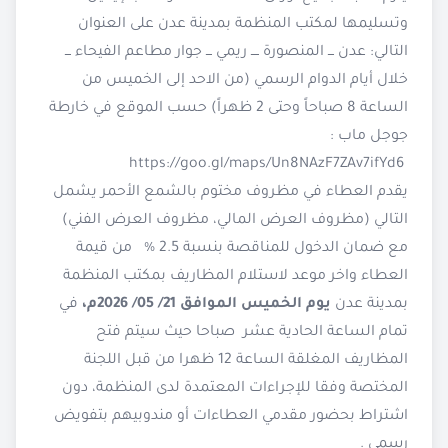
وتسليمها لمكتب المنظمة بمدينة عدن على العنوان
التالي: عدن ـــ المنصورة ــــ ريمي ـــ جوار مطاعم الفيحاء ـــ
خلال أيام الدوام الرسمي (من الاحد إلى الخميس من
الساعة 8 صباحاً وحتى 2 ظهراً) حسب الموقع في خارطة
جوجل ماب :
https://goo.gl/maps/Un8NAzF7ZAv7ifYd6
يقدم العطاء في مظروف مختوم بالشمع الأحمر يشمل
التالي (مظروف العرض المالي، مظروف العرض الفني)
مع ضمان الدخول للمناقصة بنسبة 2.5 % من قيمة
العطاء واخر موعد لاستلام المظاريف بمكتب المنظمة
بمدينة عدن
يوم الخميس الموافق 21/ 05/ 2026م،
في
تمام الساعة الحادية عشر صباحا حيث سيتم فتح
المظاريف المغلقة الساعة 12 ظهرا من قبل اللجنة
المختصة وفقا للإجراءات المعتمدة لدى المنظمة، دون
اشتراط بحضور مقدمي العطاءات أو مندوبيهم بتفويض
رسمي .