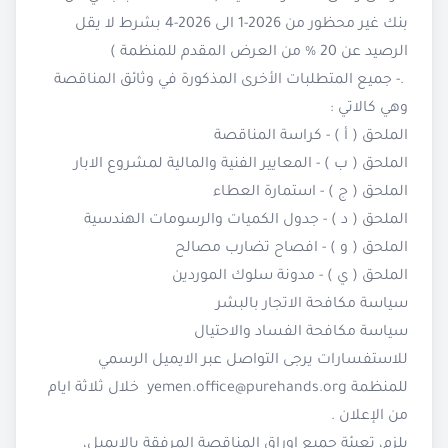
بنك غير محظور من 2026-1 الى 2026-4 بشرط لا يقل
الرصيد عن 20 % من العرض المقدم للمنظمة )
.- جميع المتطلبات الأخرى المذكورة في وثائق المناقصة
وهي كالاتي :
الملحق ( أ ) - كراسة المناقصة
الملحق ( ب ) - المعايير الفنية والمالية لمشروع الابار
الملحق ( ج ) - استمارة العطاء
الملحق ( د ) - جدول الكميات والرسومات الهندسية
الملحق ( و ) - افصاح تضارب مصالح
الملحق ( ي ) - مدونة سلوك الموردين
سياسة مكافحة الاتجار بالبشر
سياسة مكافحة الفساد والاحتيال
للاستفسارات يرجى التواصل عبر الايميل الرسمي
للمنظمة
yemen.office@purehands.org
خلال ثلاثة ايام
من الإعلان .
يلزم، تعبئة جميع اوراق المناقصة المرفقة بالإيميل،