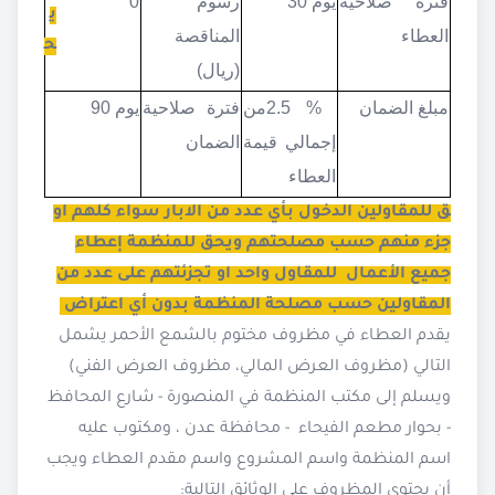
فترة صلاحية
30 يوم
رسوم
0
ي
العطاء
المناقصة
ح
(ريال)
مبلغ الضمان
% 2.5
من
فترة صلاحية
90 يوم
إجمالي قيمة
الضمان
العطاء
ق للمقاولين الدخول بأي عدد من الابار سواء كلهم او
جزء منهم حسب مصلحتهم ويحق للمنظمة إعطاء
جميع الأعمال للمقاول واحد او تجزئتهم على عدد من
المقاولين حسب مصلحة المنظمة بدون أي اعتراض
يقدم العطاء في مظروف مختوم بالشمع الأحمر يشمل
التالي (مظروف العرض المالي، مظروف العرض الفني)
ويسلم إلى مكتب المنظمة في المنصورة - شارع المحافظ
- بحوار مطعم الفيحاء - محافظة عدن ، ومكتوب عليه
اسم المنظمة واسم المشروع واسم مقدم العطاء ويجب
أن يحتوي المظروف على الوثائق التالية: