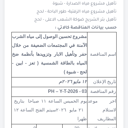
تأهيل مشروع مياه الصدارة - شبوة
تأهيل مشروع مياه الزفتية- طور الباحة - لحج
تأهيل بئر الشريج ضوكة الشعب الاعلى - لحج
حسب بيانات المناقصة كالاتي :
مشروع تحسين الوصول إلى مياه الشرب
الآمنة في المجتمعات الضعيفة من خلال
اسم المناقصة
حفر وتأهيل الابار وتزويدها بأنظمة ضخ
المياه بالطاقة الشمسية ( تعز - ابين -
لحج - شبوة )
تاريخ الإعلان
١٢ مايو ٢٠٢٦م
رقم المناقصة
PH – Y-T-2026 - 03
اخر موعد
يوم الخميس الساعة ١١ صباحا بتاريخ
لاستلام
٢١ مايو ٢٠٢٦
سيتم الفتح الساعة ١٢
المظاريف
ظهرا