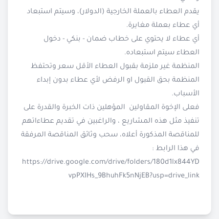
يقدم العطاء بالعملة الخارجية (الدولار)، وسيتم استبعاد
أي عطاء بعملة مغايرة.
أي عطاء لا يحتوي على خطاب ضمان - بنكي - دخول
العطاء سيتم استبعاده.
المنظمة غير ملزمة بقبول العطاء الأقل سعر وتحتفظ
المنظمة بحق القبول او الرفض لأي عطاء بدون إبداء
الأسباب.
فعلى الإخوة المقاولين المؤهلين ذات الخبرة والقدرة على
تنفيذ مثل هذه المشاريع ، والراغبين في تقديم عطاءاتهم
للمناقصة المذكورة أعلاه، سحب وثائق المناقصة المرفقة
في هذا الرابط :
https://drive.google.com/drive/folders/180d1lx844YD
vpPXIHs_9BhuhFk5nNjEB?usp=drive_link