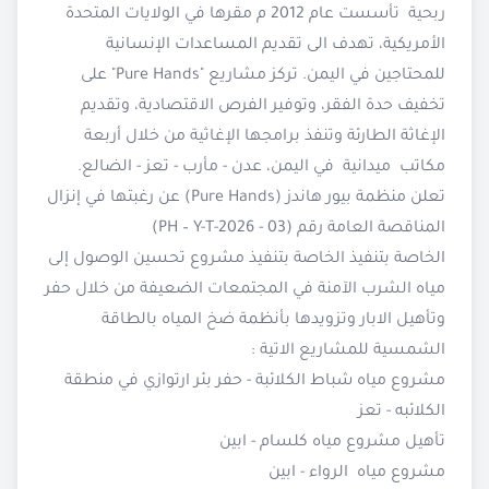
ربحية تأسست عام 2012 م مقرها في الولايات المتحدة
الأمريكية، تهدف الى تقديم المساعدات الإنسانية
للمحتاجين في اليمن. تركز مشاريع "Pure Hands" على
تخفيف حدة الفقر، وتوفير الفرص الاقتصادية، وتقديم
الإغاثة الطارئة وتنفذ برامجها الإغاثية من خلال أربعة
مكاتب ميدانية في اليمن، عدن - مأرب - تعز - الضالع.
تعلن منظمة بيور هاندز (Pure Hands) عن رغبتها في إنزال
المناقصة العامة رقم (PH – Y-T-2026 - 03)
الخاصة بتنفيذ الخاصة بتنفيذ مشروع تحسين الوصول إلى
مياه الشرب الآمنة في المجتمعات الضعيفة من خلال حفر
وتأهيل الابار وتزويدها بأنظمة ضخ المياه بالطاقة
الشمسية للمشاريع الاتية :
مشروع مياه شباط الكلائبة - حفر بئر ارتوازي في منطقة
الكلائبه - تعز
تأهيل مشروع مياه كلسام - ابين
مشروع مياه الرواء - ابين