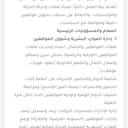
كفاءة بيئة العمل داخلياً، ضبط نفقات وحركة الحركة
واللوجستيات، والحفاظ على سجلات شؤون موظفين
دقيقة ومتوافقة مع السياسات.
المهام والمسؤوليات الرئيسية
1. إدارة الموارد البشرية وشؤون الموظفين
ملفات الموظفين والامتثال: إنشاء وتحديث ملفات
الموظفين (الورقية والرقمية) بشكل سري ومنظم،
وضمان اكتمال وثائقهم القانونية (عقود، هويات،
مؤهلات).
متابعة الدوام والتحضير: الإشراف على أنظمة إثبات
الحضور والانصراف (بصمة العين/الإصبع) ومراجعة
كشوف الدوام اليومية وتوجيه الموظفين الجدد خلال فترة
التهيئة.
إدارة الإجازات ومسيرات الرواتب: رصد وتسجيل رصيد
إجازات الموظفين (السنوية، المرضية، والطارئة) ورفع
التقارير الشهرية المعتمدة للإدارة المالية لغرض إعداد