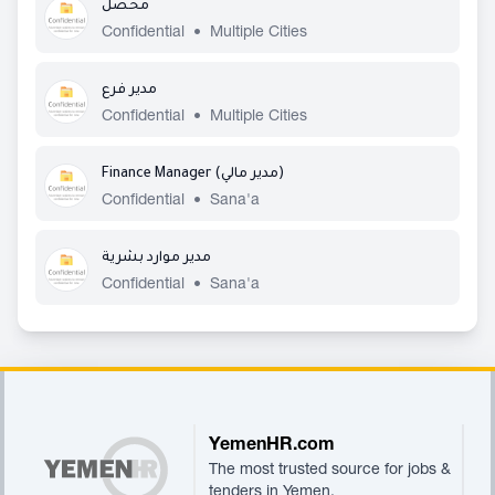
محصل
Confidential
•
Multiple Cities
مدير فرع
Confidential
•
Multiple Cities
Finance Manager (مدير مالي)
Confidential
•
Sana'a
مدير موارد بشرية
Confidential
•
Sana'a
Footer
YemenHR.com
The most trusted source for jobs &
tenders in Yemen.