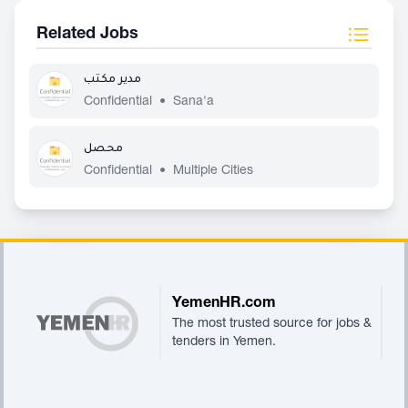
Related Jobs
مدير مكتب
Confidential
•
Sana'a
محصل
Confidential
•
Multiple Cities
Footer
YemenHR.com
The most trusted source for jobs &
tenders in Yemen.