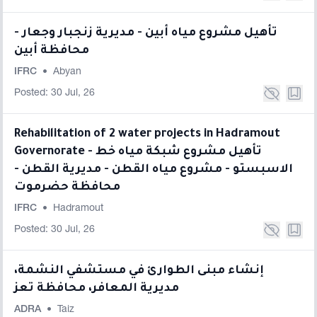
تأهيل مشروع مياه أبين - مديرية زنجبار وجعار -
محافظة أبين
IFRC
•
Abyan
Posted: 30 Jul, 26
Rehabilitation of 2 water projects in Hadramout
Governorate - تأهيل مشروع شبكة مياه خط
الاسبستو - مشروع مياه القطن - مديرية القطن -
محافظة حضرموت
IFRC
•
Hadramout
Posted: 30 Jul, 26
إنشاء مبنى الطوارئ في مستشفي النشمة،
مديرية المعافر، محافظة تعز
ADRA
•
Taiz