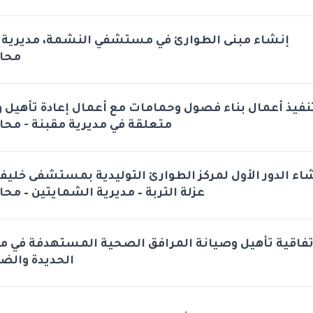
إنشاء مبنى الطوارئ في مستشفي النشمة، مديرية ،
محا
نفيذ أعمال بناء فصول وحمامات مع أعمال إعادة تأهيل و
متعلقة في مديرية مقبنة - محا
نشاء الدور الأول لمركز الطوارئ التوليدية بمستشفى خلي
عزلة التربة – مديرية الشمايتين – مح
تفاقية تأهيل وصيانة المرافق الصحية المستهدفة في 
الحديدة والضا