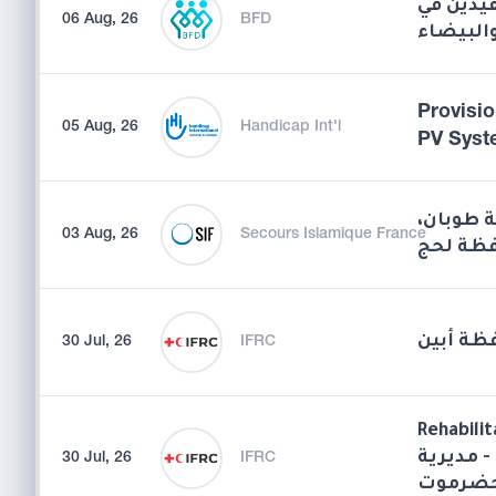
يدين في
06 Aug, 26
BFD
Provisio
05 Aug, 26
Handicap Int'l
PV Syst
قة طوبان
03 Aug, 26
Secours Islamique France
ظة لحج
فظة أبين
30 Jul, 26
IFRC
Rehabilit
 مديرية
30 Jul, 26
IFRC
حضرموت