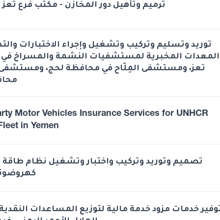
ترميم وتأهيل دور المخازن - مكتب فرع تعز -
توريد وتسليم وتركيب وتشغيل وإجراء الاختبارات والت
المعدات المخبرية لمستشفيات النشمة والمسراخ في
تعز، ومستشفى المِلّاح في محافظة لحج، ومستشفى 
محاف
arty Motor Vehicles Insurance Services for UNHCR
Fleet in Yemen
تصميم وتوريد وتركيب واختبار وتشغيل نظام طاق
كهروضوئي
وفير خدمات مزود خدمة مالية لتوزيع المساعدات النقدي