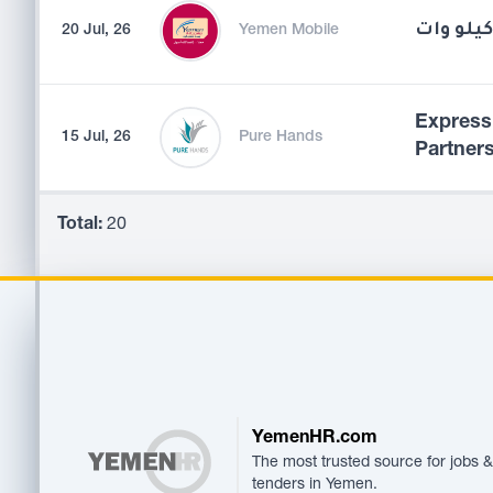
20 Jul, 26
Yemen Mobile
Expressi
15 Jul, 26
Pure Hands
Partner
Total:
20
Footer
YemenHR.com
The most trusted source for jobs &
tenders in Yemen.