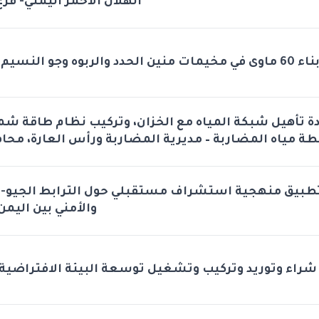
الهلال الأحمر اليمني- فرع
اء 60 ماوى في مخيمات منين الحدد والربوه وجو النسيم والروضه
دة تأهيل شبكة المياه مع الخزان، وتركيب نظام طاقة ش
طة مياه المضاربة – مديرية المضاربة ورأس العارة، محا
طبيق منهجية استشراف مستقبلي حول الترابط الجيو-
والأمني بين اليمن
شراء وتوريد وتركيب وتشغيل توسعة البيئة الافتراضية 