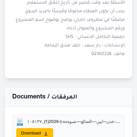
الأسئلة بعد وقت قصير من تاريخ إغلاق الاستعلام.
يجب أن يكون العطاء مختومًا ومُرسلًا بالبريد اليدوي
مضمّنًا في مظروف خارجي يوضح بوضوح اسم المشروع
ورقم المشروع والعنوان أدناه:
جمعية التكافل الانساني - SHS
الإنشاءات - دار سعد - خلف فندق اليمامة
هاتف: 02302226
Documents /
المرفقات
استئجار-سيارات-؛(-عدن--ابين---الضالع---شبوةةة-)-2026(1)_١٠٥١٣٧.docx
Download