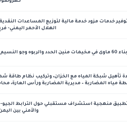
كهروضوئي
وفير خدمات مزود خدمة مالية لتوزيع المساعدات النقدي
الهلال الأحمر اليمني- فرع
اء 60 ماوى في مخيمات منين الحدد والربوه وجو النسيم والروضه
دة تأهيل شبكة المياه مع الخزان، وتركيب نظام طاقة ش
طة مياه المضاربة – مديرية المضاربة ورأس العارة، محا
طبيق منهجية استشراف مستقبلي حول الترابط الجيو-
والأمني بين اليمن