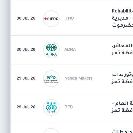
Rehabilit
 مديرية
30 Jul, 26
IFRC
حضرموت
المعافر
30 Jul, 26
ADRA
فظة تعز
توريدات
29 Jul, 26
Nahda Makers
فظة تعز
فة العام
29 Jul, 26
BFD
افظة تعز
محافظات