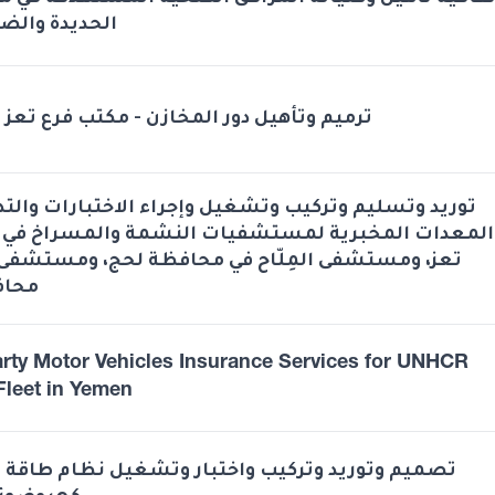
الحديدة والضا
ترميم وتأهيل دور المخازن - مكتب فرع تعز -
توريد وتسليم وتركيب وتشغيل وإجراء الاختبارات والت
المعدات المخبرية لمستشفيات النشمة والمسراخ في
تعز، ومستشفى المِلّاح في محافظة لحج، ومستشفى 
محاف
arty Motor Vehicles Insurance Services for UNHCR
Fleet in Yemen
تصميم وتوريد وتركيب واختبار وتشغيل نظام طاق