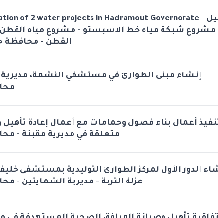
ation of 2 water projects in Hadramout Governorate - تأهيل
مشروع شبكة مياه خط الاسبستو - مشروع مياه القطن -
القطن - محافظة 
إنشاء مبنى الطوارئ في مستشفي النشمة، مديرية ،
محا
نفيذ أعمال بناء فصول وحمامات مع أعمال إعادة تأهيل و
متعلقة في مديرية مقبنة - محا
نشاء الدور الأول لمركز الطوارئ التوليدية بمستشفى خلي
عزلة التربة – مديرية الشمايتين – مح
تفاقية تأهيل وصيانة المرافق الصحية المستهدفة في 