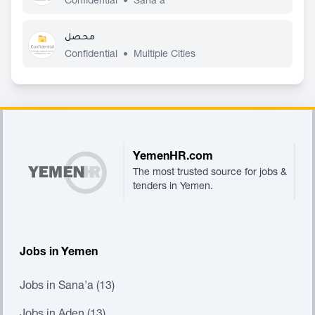
Confidential
•
Sana'a
محصل
Confidential
•
Multiple Cities
Footer
YemenHR.com
The most trusted source for jobs &
tenders in Yemen.
Jobs in Yemen
Jobs in Sana'a (13)