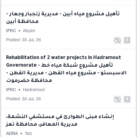
تأهيل مشروع مياه أبين - مديرية زنجبار وجعار -
محافظة أبين
IFRC
•
Abyan
Posted: 30 Jul, 26
Rehabilitation of 2 water projects in Hadramout
Governorate - تأهيل مشروع شبكة مياه خط
الاسبستو - مشروع مياه القطن - مديرية القطن -
محافظة حضرموت
IFRC
•
Hadramout
Posted: 30 Jul, 26
إنشاء مبنى الطوارئ في مستشفي النشمة،
مديرية المعافر، محافظة تعز
ADRA
•
Taiz