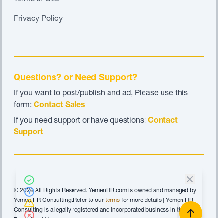
Terms of Use
Privacy Policy
Questions? or Need Support?
If you want to post/publish and ad, Please use this
form:
Contact Sales
If you need support or have questions:
Contact
Support
© 2026 All Rights Reserved. YemenHR.com is owned and managed by
Yemen HR Consulting.Refer to our
terms
for more details | Yemen HR
Consulting is a legally registered and incorporated business in the