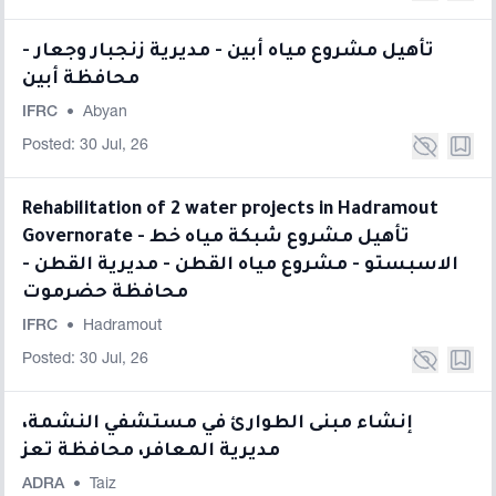
تأهيل مشروع مياه أبين - مديرية زنجبار وجعار -
محافظة أبين
IFRC
•
Abyan
Posted: 30 Jul, 26
Rehabilitation of 2 water projects in Hadramout
Governorate - تأهيل مشروع شبكة مياه خط
الاسبستو - مشروع مياه القطن - مديرية القطن -
محافظة حضرموت
IFRC
•
Hadramout
Posted: 30 Jul, 26
إنشاء مبنى الطوارئ في مستشفي النشمة،
مديرية المعافر، محافظة تعز
ADRA
•
Taiz