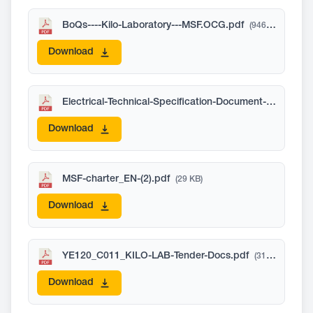
BoQs----Kilo-Laboratory---MSF.OCG.pdf
(946 KB)
Download
Electrical-Technical-Specification-Document-(2).pdf
(3
Download
MSF-charter_EN-(2).pdf
(29 KB)
Download
YE120_C011_KILO-LAB-Tender-Docs.pdf
(31286 KB)
Download