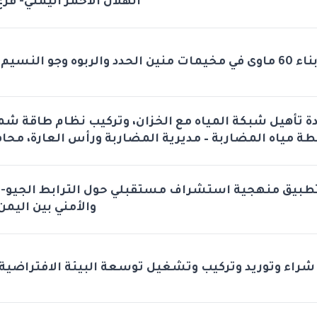
الهلال الأحمر اليمني- فرع
اء 60 ماوى في مخيمات منين الحدد والربوه وجو النسيم والروضه
دة تأهيل شبكة المياه مع الخزان، وتركيب نظام طاقة ش
طة مياه المضاربة – مديرية المضاربة ورأس العارة، محا
طبيق منهجية استشراف مستقبلي حول الترابط الجيو-
والأمني بين اليمن
شراء وتوريد وتركيب وتشغيل توسعة البيئة الافتراضية 