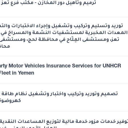
ترميم وتأهيل دور المخازن - مكتب فرع تعز -
توريد وتسليم وتركيب وتشغيل وإجراء الاختبارات والت
المعدات المخبرية لمستشفيات النشمة والمسراخ في
تعز، ومستشفى المِلّاح في محافظة لحج، ومستشفى 
محاف
arty Motor Vehicles Insurance Services for UNHCR
Fleet in Yemen
تصميم وتوريد وتركيب واختبار وتشغيل نظام طاق
كهروضوئي
وفير خدمات مزود خدمة مالية لتوزيع المساعدات النقدي