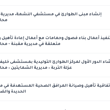
إنشاء مبنى الطوارئ في مستشفي النشمة، مديرية ،
محا
نفيذ أعمال بناء فصول وحمامات مع أعمال إعادة تأهيل و
متعلقة في مديرية مقبنة - محا
نشاء الدور الأول لمركز الطوارئ التوليدية بمستشفى خلي
عزلة التربة – مديرية الشمايتين – مح
تفاقية تأهيل وصيانة المرافق الصحية المستهدفة في 
الحديدة والضا