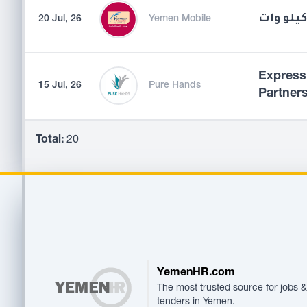
20 Jul, 26
Yemen Mobile
Expressi
15 Jul, 26
Pure Hands
Partner
Total:
20
Footer
YemenHR.com
The most trusted source for jobs &
tenders in Yemen.