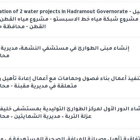
ation of 2 water projects in Hadramout Governorate - تأهيل
مشروع شبكة مياه خط الاسبستو - مشروع مياه القطن -
القطن - محافظة 
إنشاء مبنى الطوارئ في مستشفي النشمة، مديرية ،
محا
نفيذ أعمال بناء فصول وحمامات مع أعمال إعادة تأهيل و
متعلقة في مديرية مقبنة - محا
نشاء الدور الأول لمركز الطوارئ التوليدية بمستشفى خلي
عزلة التربة – مديرية الشمايتين – مح
تفاقية تأهيل وصيانة المرافق الصحية المستهدفة في 