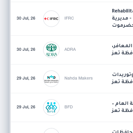
Rehabilit
 مديرية
30 Jul, 26
IFRC
حضرموت
المعافر
30 Jul, 26
ADRA
فظة تعز
توريدات
29 Jul, 26
Nahda Makers
فظة تعز
فة العام
29 Jul, 26
BFD
افظة تعز
محافظات