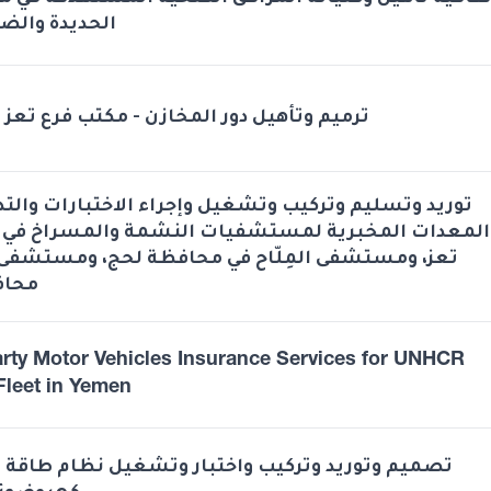
الحديدة والضا
ترميم وتأهيل دور المخازن - مكتب فرع تعز -
توريد وتسليم وتركيب وتشغيل وإجراء الاختبارات والت
المعدات المخبرية لمستشفيات النشمة والمسراخ في
تعز، ومستشفى المِلّاح في محافظة لحج، ومستشفى 
محاف
arty Motor Vehicles Insurance Services for UNHCR
Fleet in Yemen
تصميم وتوريد وتركيب واختبار وتشغيل نظام طاق