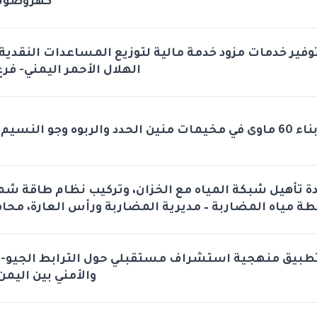
كهروضوئي
وفير خدمات مزود خدمة مالية لتوزيع المساعدات النقدي
الهلال الأحمر اليمني- فرع
اء 60 ماوى في مخيمات منين الحدد والربوه وجو النسيم والروضه
دة تأهيل شبكة المياه مع الخزان، وتركيب نظام طاقة ش
طة مياه المضاربة – مديرية المضاربة ورأس العارة، محا
طبيق منهجية استشراف مستقبلي حول الترابط الجيو-
والأمني بين اليمن